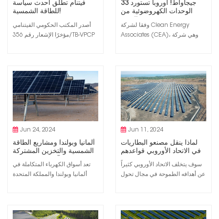
33 جيجاواط! أوروبا تستورد
فيتنام تطلق أحدث سياسة
الوحدات الكهروضوئية من
للطاقة الشمسية!
الصين
وفقا لشركة Clean Energy
أصدر المكتب الحكومي الفيتنامي
Associates (CEA)، وهي شركة
مؤخرًا الإشعار رقم 356/TB-VPCP
استشارية أمريكية للطاقة النظيفة،
بتاريخ 30 يوليو 2024، والذي يلخص
استوردت أوروبا حوالي 33 جيجاوات
استنتاجات نائب رئيس الوزراء تران
من وحدات الطاقة الشمسية
هونغ ها بشأن صياغة وإصدار مرسوم
الكهروضوئية من الصين في الأشهر
ينص على آليات وسياسات الحوافز
الأربعة الأولى من عام 2024، وهو ما
للإنتاج الذاتي و تطوير الذات.
يمثل 43٪ من إجمالي صادرات
صياغة مرسوم لتطوير الطاقة
الوحدات في الصين. ويتناول
الشمسية على الأسطح المنتجة ذاتياً
تقريرها عن إمدادات الطاقة
والتأك...
الشمسية و...
Jun 24, 2024
Jun 11, 2024
لماذا ينقل مصنعو البطاريات
ألمانيا وبولندا ومشاريع الطاقة
في الاتحاد الأوروبي قواعدهم
الشمسية والتخزين المشتركة
إلى الولايات المتحدة؟
آخذة في الارتفاع!
سوف يتخلف الاتحاد الأوروبي كثيراً
تعد أسواق الكهرباء المتكاملة في
عن أهدافه الطموحة في مجال تحول
ألمانيا وبولندا والمملكة المتحدة
الطاقة طاقة متجددةوقدرات
وأيرلندا هي الأسواق الرائدة في
التكنولوجيا النظيفة واستثمارات
الموقع المشترك للطاقة المتجددة و
سلسلة التوريد المحلية، وفقًا لأبحاث
أنظمة تخزين البطارية في أوروبا.
وتحليلات شركة Rystad
وباستثناء ألمانيا، تتمتع هذه البلدان