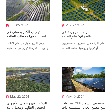
Energy. وتقوم العديد من شركات
أيضًا بالسياسات واللوائح الأكثر
تصنيع البطاريات في الاتحاد الأوروبي
ملاءمة، وفقًا لشركة تحليل سوق
الآن بتحويل اهتمامها إلى الولايات
الطاقة Aurora Energy. في...
المتحدة، ا...
Jun 03, 2024
May 27, 2024
الفرص الموجودة في
التركيب الكهروضوئي في
«الصراع»: بناء الطاقة
إيطاليا قوي! محطات الطاقة
الشمسية في أوكرانيا
الكبيرة "انفجرت" بنسبة 373٪
على الرغم من الصراع المستمر بين
وفي الربع الأول من عام 2024،
أوكرانيا وروسيا صناعة الطاقة
تجاوزت القدرة الكهروضوئية المثبتة
الشمسية يستمر بالنمو. تتحدث لينا
في إيطاليا 1.7 جيجاوات، وهي زيادة
دياس مارتينز عن الفرص التي يجدها
كبيرة مقارنة بالفترة نفسها من عام
مطورو الطاقة الشمسية وسط
2023. ومن بينها، شهدت محطات
أهوال الحرب. تم تركيب أوكرانيا
الطاقة الأرضية واسعة النطاق أكبر
طاقة متجددة القدرات تنمو. كانت
زيادة في القدرة المركبة، بزيادة تزيد
هذه هي الرسالة التي سلمها شريك
عن 373% عن الربع الأول من عام
Dentons Maksym Sysoiev في
2023. محطة كهرباء مثبتة على ا...
قمة الطاقة الش...
May 22, 2024
May 13, 2024
ستضيف السويد 200 ميجاوات
الذكاء الكهروضوئي الأوروبي
من مصنع الخلايا الشمسية ذات
Q1: انخفض الطلب ومعدل