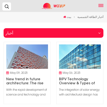
يبحث...
أخبار الطاقة الشمسية
بيت
أخبار
May 09, 2025
May 06, 2025
New trend in future
BIPV Technology
architecture: The rise
Overview & Types of
and development of
BIPV Systems
With the rapid development of
The integration of solar energy
photovoltaic building
science and technology and
with architectural design has
integration
the popularization of
paved the way for innovative
environmental protection
solutions such as building-