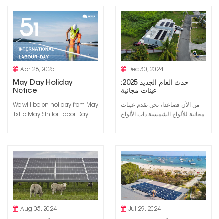
concepts, the construction
integrated photovoltaics
industry is experiencing an
(BIPV). This technology not
unprecedented green
only makes the use of
revolution. With its unique
renewable energy possible,
charm and potential,
but also enhances the
photovoltaic building
aesthetics of modern
integration technology is
architecture. In this detailed
Apr 28, 2025
Dec 30, 2024
rapidly emerging as a ne...
blog,...
حدث العام الجديد 2025:
May Day Holiday
عينات مجانية
Notice
من الآن فصاعدا، نحن نقدم عينات
We will be on holiday from May
مجانية للألواح الشمسية ذات الألواح
1st to May 5th for Labor Day.
الشمسية السوداء بالكامل بقدرة
During the holiday, please
430 وات. العينة تقتصر على 100
contact us 24 hours a day at
قطعة. التفاصيل هي كما يلي: منتج:
support@weuppower.com.
لوح شمسي أسود بالكامل بقدرة
Wish you a happy holiday.
430 واتالكمية: قطعة واحدةالسعر:
مجانيالشحن: نقوم بالشحن إلى
ميناء الوجهة مجانًا. يلتقط العملاء
العينة بأنفس...
Aug 05, 2024
Jul 29, 2024