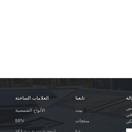
لة
تابعنا
العلامات الساخنة
 من
بيت
الألواح الشمسية
في
منتجات
BIPV
عنا
لوحة شمسية متشابكة