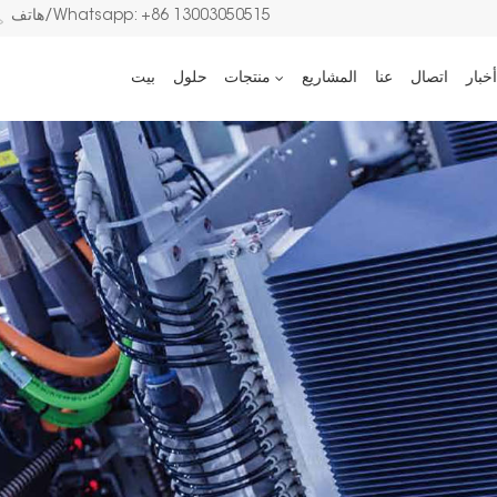
هاتف/Whatsapp: +86 13003050515
أخبار
اتصال
عنا
المشاريع
منتجات
حلول
بيت