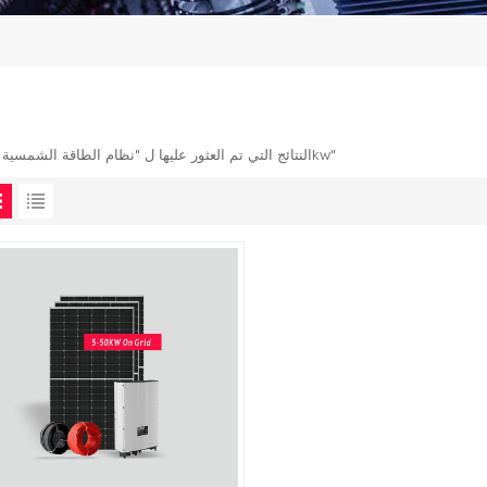
1 النتائج التي تم العثور عليها ل "نظام الطاقة الشمسية 10kw"