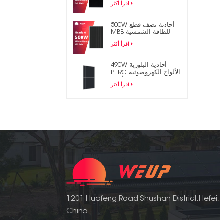
اقرأ أكثر
الشمسية
500W أحادية نصف قطع
MBB للطاقة الشمسية
لوحة الكهروضوئية
اقرأ أكثر
490W أحادية البلورية
PERC الألواح الكهروضوئية
المتشابكة الألواح
اقرأ أكثر
الشمسية
1201 Huafeng Road Shushan District,Hefei,
China