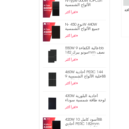
N-Type 600W TOPCon
الألواح الشمسية
الكهروضوئية
قة
اقرأ أكثر
N- نوع 450W 440W
جميع الألواح الشمسية
الكهروضوئية السوداء
اقرأ أكثر
TOPCon
550W عالية الكفاءة 9bb
مونو بيرك 182mm نصف
خلية الكهروضوئية الألواح
اقرأ أكثر
الشمسية
460W أحادية PERC 144
خلية الألواح الشمسية 9BB
نصف قطع الألواح
اقرأ أكثر
الكهروضوئية
430W أحادية البلورية
لوحة طاقة شمسية سوداء
متشابكة بالكامل
اقرأ أكثر
420W أسود كامل 10BB
أحادي PERC 182mm
نصف خلية PV الألواح