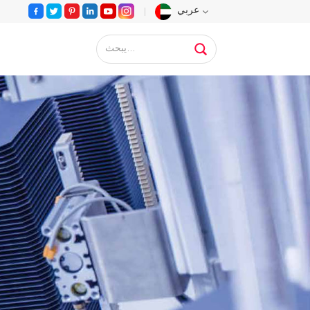
عربي
English
Français
Deutsch
Русский
Español
Português
عربي
日语