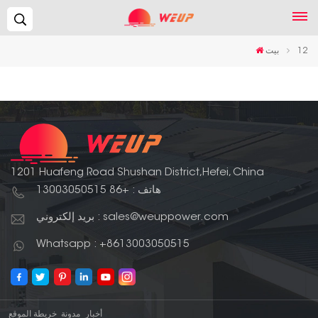
يبحث...
12
بيت
1201 Huafeng Road Shushan District,Hefei, China
هاتف : +86 13003050515
بريد إلكتروني : sales@weuppower.com
Whatsapp : +8613003050515
أخبار
مدونة
خريطة الموقع