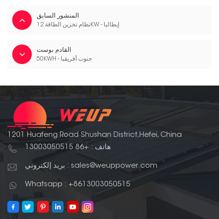
المنشور السابق
نظام تخزين الطاقة 12KW - إيطاليا
القادم بوست
50KWH - جنوب أفريقيا
1201 Huafeng Road Shushan District,Hefei, China
هاتف : +86 13003050515
بريد إلكتروني : sales@weuppower.com
Whatsapp : +8613003050515