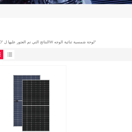
1 النتائج التي تم العثور عليها ل "550W لوحة شمسية ثنائية الوجه"