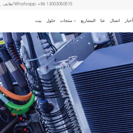
هاتف/Whatsapp: +86 13003050515
أخبار
اتصال
عنا
المشاريع
منتجات
حلول
بيت