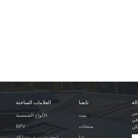
لة
تابعنا
العلامات الساخنة
 من
بيت
الألواح الشمسية
في
منتجات
BIPV
عنا
لوحة شمسية متشابكة