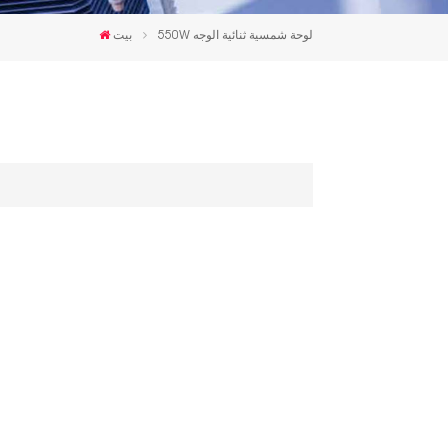
한국인
550W لوحة شمسية ثنائية الوجه
بيت
Polski