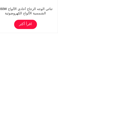
550W ثنائي الوجه الزجاج أحادي ا
الشمسية الألواح الكهروضوئية
اقرأ أكثر