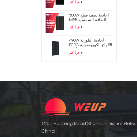
اقرأ أكثر
الشمسية
500W أحادية نصف قطع
MBB للطاقة الشمسية
لوحة الكهروضوئية
اقرأ أكثر
490W أحادية البلورية
PERC الألواح الكهروضوئية
المتشابكة الألواح
اقرأ أكثر
الشمسية
1201 Huafeng Road Shushan District,Hefei,
China