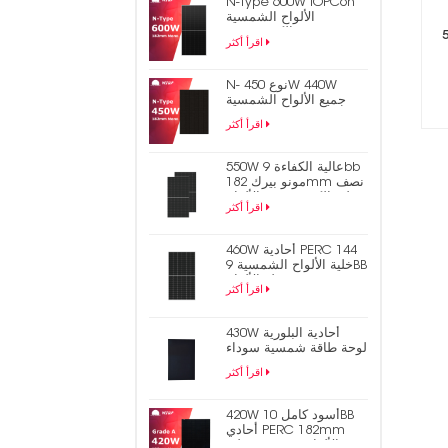
N-Type 600W TOPCon
الألواح الشمسية
الكهروضوئية
لألواح
اقرأ أكثر
N- نوع 450W 440W
جميع الألواح الشمسية
الكهروضوئية السوداء
اقرأ أكثر
TOPCon
550W عالية الكفاءة 9bb
مونو بيرك 182mm نصف
خلية الكهروضوئية الألواح
اقرأ أكثر
الشمسية
460W أحادية PERC 144
خلية الألواح الشمسية 9BB
نصف قطع الألواح
اقرأ أكثر
الكهروضوئية
430W أحادية البلورية
لوحة طاقة شمسية سوداء
متشابكة بالكامل
اقرأ أكثر
420W أسود كامل 10BB
أحادي PERC 182mm
نصف خلية PV الألواح