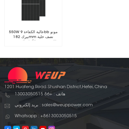
550W عالية الكفاءة 9bb مونو
بيرك 182mm نصف خلية
الكهروضوئية الألواح الشمسية
1201 Huafeng Road Shushan District,Hefei, China
هاتف : +86 13003050515
بريد إلكتروني : sales@weuppower.com
Whatsapp : +8613003050515