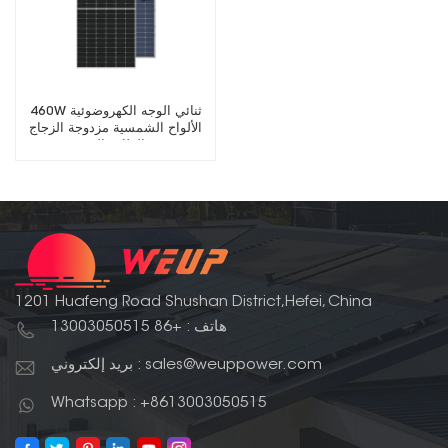
460W ثنائي الوجه الكهروضوئية
الألواح الشمسية مزدوجة الزجاج
وحدة الطاقة الشمسية
1201 Huafeng Road Shushan District,Hefei, China
هاتف : +86 13003050515
بريد إلكتروني : sales@weuppower.com
Whatsapp : +8613003050515