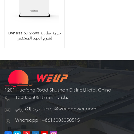
Dyness 5.12kwh حزمة بطارية
ليثيوم الجهد المنخفض
PowerDepot H5B
1201 Huafeng Road Shushan District,Hefei, China
هاتف : +86 13003050515
بريد إلكتروني : sales@weuppower.com
Whatsapp : +8613003050515