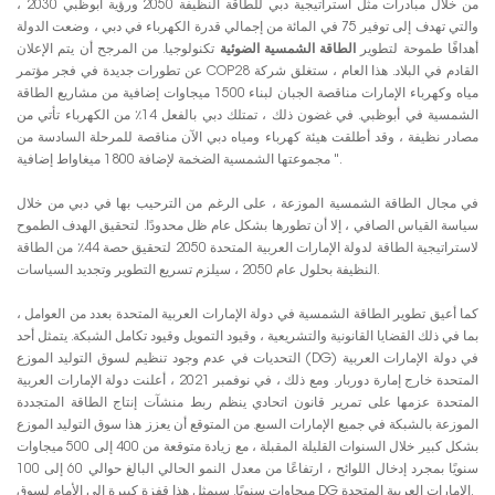
من خلال مبادرات مثل استراتيجية دبي للطاقة النظيفة 2050 ورؤية أبوظبي 2030 ،
والتي تهدف إلى توفير 75 في المائة من إجمالي قدرة الكهرباء في دبي ، وضعت الدولة
أهدافًا طموحة لتطوير
الطاقة الشمسية الضوئية
تكنولوجيا. من المرجح أن يتم الإعلان
عن تطورات جديدة في فجر مؤتمر COP28 القادم في البلاد. هذا العام ، ستغلق شركة
مياه وكهرباء الإمارات مناقصة الجبان لبناء 1500 ميجاوات إضافية من مشاريع الطاقة
الشمسية في أبوظبي. في غضون ذلك ، تمتلك دبي بالفعل 14٪ من الكهرباء تأتي من
مصادر نظيفة ، وقد أطلقت هيئة كهرباء ومياه دبي الآن مناقصة للمرحلة السادسة من
مجموعتها الشمسية الضخمة لإضافة 1800 ميغاواط إضافية ".
في مجال الطاقة الشمسية الموزعة ، على الرغم من الترحيب بها في دبي من خلال
سياسة القياس الصافي ، إلا أن تطورها بشكل عام ظل محدودًا. لتحقيق الهدف الطموح
لاستراتيجية الطاقة لدولة الإمارات العربية المتحدة 2050 لتحقيق حصة 44٪ من الطاقة
النظيفة بحلول عام 2050 ، سيلزم تسريع التطوير وتجديد السياسات.
كما أعيق تطوير الطاقة الشمسية في دولة الإمارات العربية المتحدة بعدد من العوامل ،
بما في ذلك القضايا القانونية والتشريعية ، وقيود التمويل وقيود تكامل الشبكة. يتمثل أحد
التحديات في عدم وجود تنظيم لسوق التوليد الموزع (DG) في دولة الإمارات العربية
المتحدة خارج إمارة دوربار. ومع ذلك ، في نوفمبر 2021 ، أعلنت دولة الإمارات العربية
المتحدة عزمها على تمرير قانون اتحادي ينظم ربط منشآت إنتاج الطاقة المتجددة
الموزعة بالشبكة في جميع الإمارات السبع. من المتوقع أن يعزز هذا سوق التوليد الموزع
بشكل كبير خلال السنوات القليلة المقبلة ، مع زيادة متوقعة من 400 إلى 500 ميجاوات
سنويًا بمجرد إدخال اللوائح ، ارتفاعًا من معدل النمو الحالي البالغ حوالي 60 إلى 100
ميجاوات سنويًا. سيمثل هذا قفزة كبيرة إلى الأمام لسوق DG الإمارات العربية المتحدة.