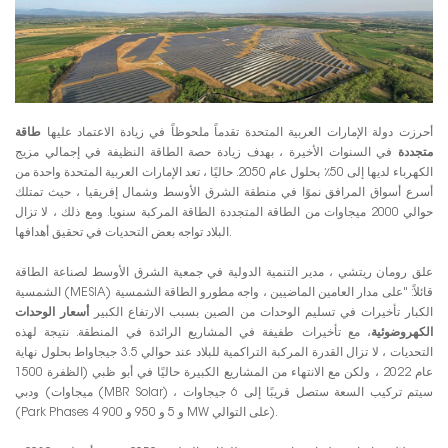
أحرزت دولة الإمارات العربية المتحدة تقدماً ملحوظاً في زيادة الاعتماد عليها
طاقة
متجددة
في السنوات الأخيرة ، بهدف زيادة حصة الطاقة النظيفة في إجمالي مزيج
الكهرباء لديها إلى 50٪ بحلول عام 2050. حاليًا ، تعد الإمارات العربية المتحدة واحدة من
أسرع أسواق المرافق نموًا في منطقة الشرق الأوسط وشمال إفريقيا ، حيث تمتلك
حوالي 2000 ميجاوات من الطاقة المتجددة الطاقة المركبة سنويا. ومع ذلك ، لا تزال
البلاد تواجه بعض التحديات في تحقيق أهدافها.
علق رومان ريتشي ، مدير التنمية الدولية في جمعية الشرق الأوسط لصناعة الطاقة
الشمسية (MESIA) قائلاً: "على مدار العامين الماضيين ، واجه مطورو الطاقة الشمسية
الكبار تأخيرات في تسليم الوحدات من الصين بسبب الارتفاع الكبير
أسعار الوحدات
الكهروضوئية
، مع تأخيرات طفيفة في المشاريع الرائدة في المنطقة. نتيجة لهذه
التحديات ، لا تزال القدرة المركبة التراكمية للبلاد عند حوالي 3.5 جيجاواط بحلول نهاية
عام 2022 ، ولكن مع الانتهاء من المشاريع الكبيرة حاليًا في أبو ظبي (الظفرة 1500
ميجاوات) ودبي (MBR Solar) ، سيتم تركيب السعة ستصل قريبًا إلى 6 جيجاوات
(Park Phases 4 و 5 و 950 و 900 MW على التوالي).