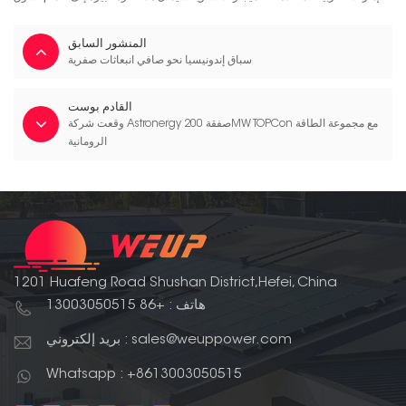
المنشور السابق
سباق إندونيسيا نحو صافي انبعاثات صفرية
القادم بوست
وقعت شركة Astronergy صفقة 200MW TOPCon مع مجموعة الطاقة
الرومانية
1201 Huafeng Road Shushan District,Hefei, China
هاتف : +86 13003050515
بريد إلكتروني : sales@weuppower.com
Whatsapp : +8613003050515