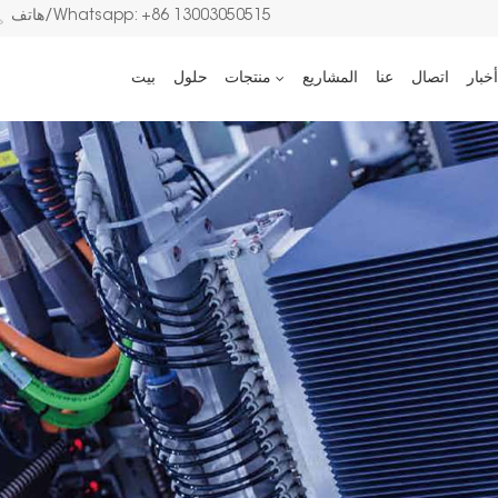
هاتف/Whatsapp: +86 13003050515
أخبار
اتصال
عنا
المشاريع
منتجات
حلول
بيت