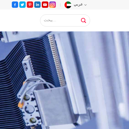
عربي
English
Français
Deutsch
Русский
Español
Português
عربي
日语