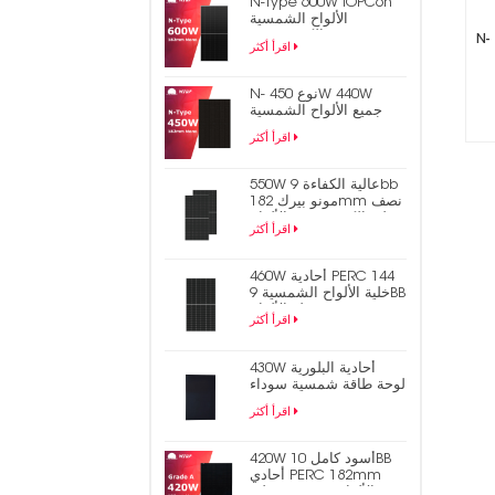
N-Type 600W TOPCon
الألواح الشمسية
الكهروضوئية
N- نوع 450W 440W جميع الألواح الشمسية
اقرأ أكثر
N- نوع 450W 440W
جميع الألواح الشمسية
الكهروضوئية السوداء
اقرأ أكثر
TOPCon
550W عالية الكفاءة 9bb
مونو بيرك 182mm نصف
خلية الكهروضوئية الألواح
اقرأ أكثر
الشمسية
460W أحادية PERC 144
خلية الألواح الشمسية 9BB
نصف قطع الألواح
اقرأ أكثر
الكهروضوئية
430W أحادية البلورية
لوحة طاقة شمسية سوداء
متشابكة بالكامل
اقرأ أكثر
420W أسود كامل 10BB
أحادي PERC 182mm
نصف خلية PV الألواح