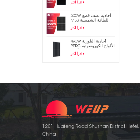
اقرأ أكثر
الشمسية
500W أحادية نصف قطع
MBB للطاقة الشمسية
لوحة الكهروضوئية
اقرأ أكثر
490W أحادية البلورية
PERC الألواح الكهروضوئية
المتشابكة الألواح
اقرأ أكثر
الشمسية
1201 Huafeng Road Shushan District,Hefei,
China