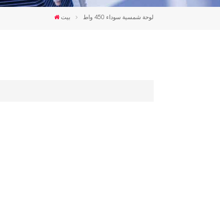
한국인
لوحة شمسية سوداء 450 واط
بيت
Polski