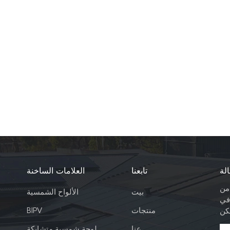
لة
تابعنا
العلامات الساخنة
 من
بيت
الألواح الشمسية
في
منتجات
BIPV
عنا
لوحة شمسية متشابكة