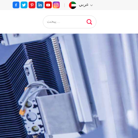
عربي
English
Français
Deutsch
Русский
Español
Português
عربي
日语