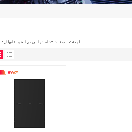
1 النتائج التي تم العثور عليها ل "450W N- نوع PV لوحة"