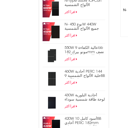
N-Type 600W TOPCon
الألواح الشمسية
الكهروضوئية
N- نوع 450W 440W جميع الألواح الشمسية
اقرأ أكثر
N- نوع 450W 440W
جميع الألواح الشمسية
الكهروضوئية السوداء
اقرأ أكثر
TOPCon
550W عالية الكفاءة 9bb
مونو بيرك 182mm نصف
خلية الكهروضوئية الألواح
اقرأ أكثر
الشمسية
460W أحادية PERC 144
خلية الألواح الشمسية 9BB
نصف قطع الألواح
اقرأ أكثر
الكهروضوئية
430W أحادية البلورية
لوحة طاقة شمسية سوداء
متشابكة بالكامل
اقرأ أكثر
420W أسود كامل 10BB
أحادي PERC 182mm
نصف خلية PV الألواح