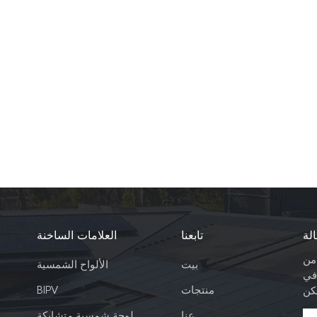
لة
تابعنا
العلامات الساخنة
 من
بيت
الألواح الشمسية
في
منتجات
BIPV
عنا
لوحة شمسية متشابكة