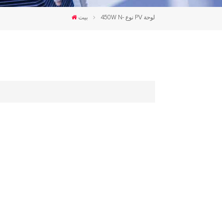
한국인
450W N- نوع PV لوحة
بيت
Polski