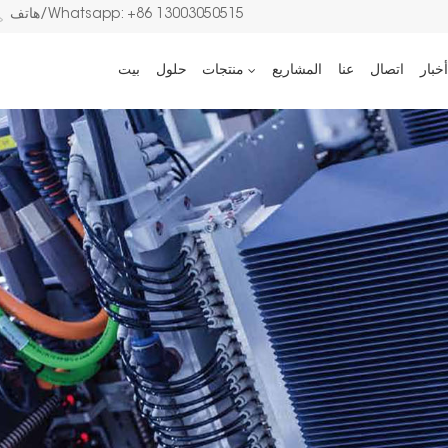
هاتف/Whatsapp: +86 13003050515
أخبار
اتصال
عنا
المشاريع
منتجات
حلول
بيت