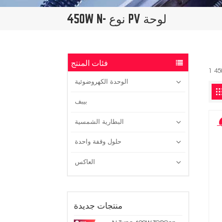
450W N- نوع PV لوحة
فئات المنتج
الوحدة الكهروضوئية
بيبف
البطارية الشمسية
حلول وقفة واحدة
العاكس
منتجات جديدة