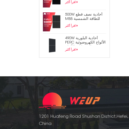
اقرأ أكثر
الشمسية
500W أحادية نصف قطع
MBB للطاقة الشمسية
لوحة الكهروضوئية
اقرأ أكثر
490W أحادية البلورية
PERC الألواح الكهروضوئية
المتشابكة الألواح
اقرأ أكثر
الشمسية
1201 Huafeng Road Shushan District,Hefei,
China